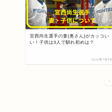
宮西尚生選手の妻(奥さん)がカッコい
い！子供は3人で馴れ初めは？
2026年7月9
1