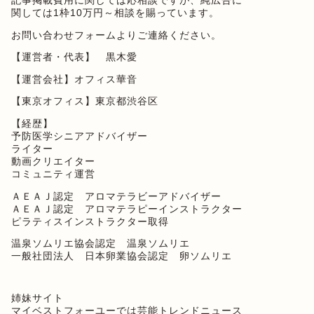
記事掲載費用に関しては応相談ですが、純広告に
関しては1枠10万円～相談を賜っています。
お問い合わせフォーム
よりご連絡ください。
【運営者・代表】 黒木愛
【運営会社】オフィス華音
【東京オフィス】東京都渋谷区
【経歴】
予防医学シニアアドバイザー
ライター
動画クリエイター
コミュニティ運営
ＡＥＡＪ認定 アロマテラビーアドバイザー
ＡＥＡＪ認定 アロマテラピーインストラクター
ピラティスインストラクター取得
温泉ソムリエ協会認定 温泉ソムリエ
一般社団法人 日本卵業協会認定 卵ソムリエ
姉妹サイト
マイベストフォーユー
では芸能トレンドニュース