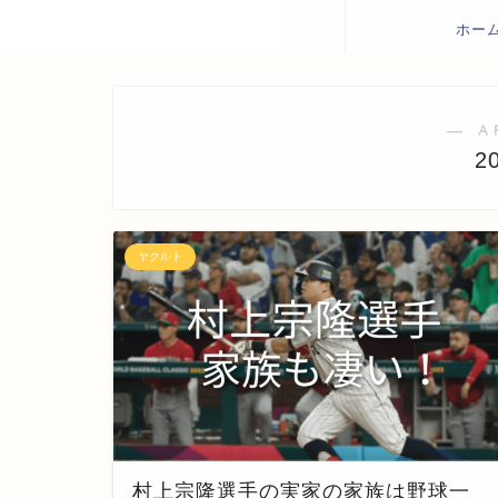
ホー
― A
2
ヤクルト
村上宗隆選手の実家の家族は野球一