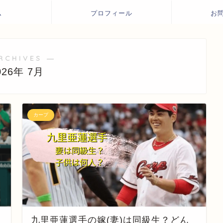
ム
プロフィール
お
RCHIVES ―
026年 7月
カープ
九里亜蓮選手の嫁(妻)は同級生？どん