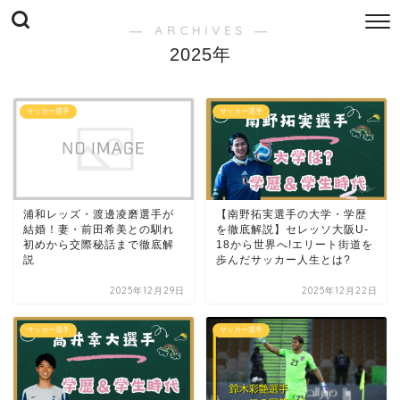
― ARCHIVES ―
2025年
サッカー選手
サッカー選手
浦和レッズ・渡邊凌磨選手が
【南野拓実選手の大学・学歴
結婚！妻・前田希美との馴れ
を徹底解説】セレッソ大阪U-
初めから交際秘話まで徹底解
18から世界へ!エリート街道を
説
歩んだサッカー人生とは?
2025年12月29日
2025年12月22日
サッカー選手
サッカー選手