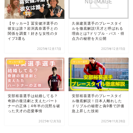
【サッカー】冨安健洋選手の
久保建英選手のプレースタイ
彼女は誰？岩渕真奈選手との
ルを徹底解説!天才と呼ばれる
関係を調査！好きな女性のタ
理由とは?ドリブル・パス・得
イプ3選も
点力の秘密を大公開
2025年12月17日
2025年12月15日
サッカー選手
サッカー選手
安部裕葵選手は結婚してる？
安部裕葵選手のプレースタイ
奇跡の復活劇と支えたパート
ル徹底解説！日本人離れした
ナーの正体｜4年半の沈黙を破
ドリブルの秘密と偽9番で評価
った天才の恋愛事情
急上昇した技術
2025年12月3日
2025年11月28日