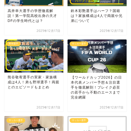
高井幸大選手の学歴徹底解
鈴木彩艶選手はハーフ？国籍
説！第一学院高校出身の天才
は？家族構成は4人で両親や兄
DFの学生時代とは？
弟について
2025年12月17日
2025年12月17日
野球選手
サッカー選手
熊谷敬宥選手の実家・家族構
【ワールドカップ2026】の日
成は4人！弟も野球選手！両親
本代表メンバー予想＆注目選
とのエピソードもまとめ
手を徹底解剖！ブレイク必至
の若手から不動のエースまで
完全網羅
2025年12月17日
2025年12月17日
サッカー選手
サッカー選手