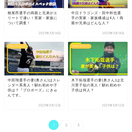
根尾昂選手の両親と兄弟がエ
中日ドラゴンズ・田中幹也選
リートで凄い！実家・家族に
手の実家・家族構成は4人！両
ついて調査！
親や兄弟はどんな人？
2025年3月14日
2025年3月14日
中日ドラゴンズ
中日ドラゴンズ
中田翔選手の妻(奥さん)はスレ
木下拓哉選手の妻(奥さん)は北
ンダー系美人！馴れ初めや子
川景子似の美人！馴れ初めや
供は？『プロポーズ』にきゅ
子供は何人？
んです。
2025年3月12日
2025年3月12日
1
2
3