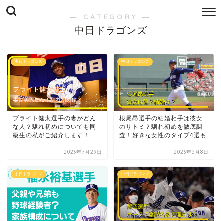
― CATEGORY ―
中日ドラゴンズ
中日ドラゴンズ
中日ドラゴンズ
ブライト健太選手の妻がどん
根尾昂選手の結婚相手は彼女
な人？馴れ初めについても同
のサトミ？馴れ初めを徹底調
級生の私がご紹介します！
査！好きな女性のタイプ4選も
2026年7月29日
2026年5月8日
中日ドラゴンズ
中日ドラゴンズ