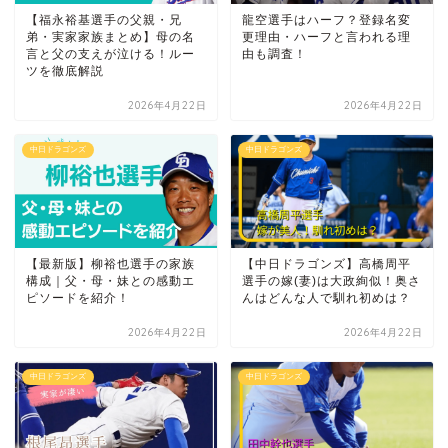
【福永裕基選手の父親・兄
龍空選手はハーフ？登録名変
弟・実家家族まとめ】母の名
更理由・ハーフと言われる理
言と父の支えが泣ける！ルー
由も調査！
ツを徹底解説
2026年4月22日
2026年4月22日
中日ドラゴンズ
中日ドラゴンズ
【最新版】柳裕也選手の家族
【中日ドラゴンズ】高橋周平
構成｜父・母・妹との感動エ
選手の嫁(妻)は大政絢似！奥さ
ピソードを紹介！
んはどんな人で馴れ初めは？
2026年4月22日
2026年4月22日
中日ドラゴンズ
中日ドラゴンズ