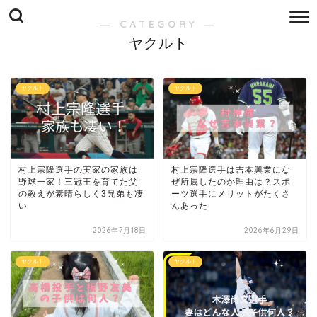
― CATEGORY ―
ヤクルト
ヤクルト
ヤクルト
村上宗隆選手の実家の家族は
村上宗隆選手は吉本興業にな
野球一家！三冠王を育てた父
ぜ所属したのか理由は？スポ
の教えが素晴らしく3兄弟も凄
ーツ選手にメリットがたくさ
い
んあった
2026年7月18日
2026年6月29日
ヤクルト
ヤクルト