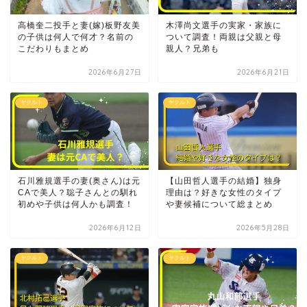
高橋奎二投手と妻(嫁)板野友美
木澤尚文選手の実家・家族に
の子供は何人で何才？名前の
ついて調査！両親は父親と母
こだわりもまとめ
親人？兄弟も
2026年6月27日
2026年6月21日
ヤクルト
ヤクルト
石川雅規選手の妻(奥さん)は元
【山田哲人選手の結婚】独身
CAで美人？聡子さんとの馴れ
理由は？好きな女性のタイプ
初めや子供は何人かも調査！
や妻候補について総まとめ
2026年6月12日
2026年5月28日
ヤクルト
ヤクルト