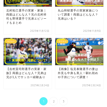
北村拓己選手の実家・家族｜
丸山和郁選手の実家家族につ
両親はどんな人？兄の北村祥
いて調査！両親はどんな人？
司も野球選手で兄弟エピソー
兄弟はいる？
ドもまとめ
2025年11月12日
2025年11月9日
ヤクルト
ヤクルト
【吉村貢司郎選手の実家・家
【画像】塩見泰隆選手の妻は
族】両親はどんな人？兄弟は
外見も中身も美人！馴れ初め
兄が1人でサッカー経験あり
や子供について調査！
2025年2月24日
2025年2月24日
1
2
3