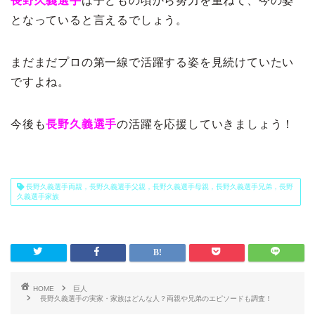
長野久義選手
は子どもの頃から努力を重ねて、今の姿
となっていると言えるでしょう。
まだまだプロの第一線で活躍する姿を見続けていたい
ですよね。
今後も
長野久義選手
の活躍を応援していきましょう！
長野久義選手両親，長野久義選手父親，長野久義選手母親，長野久義選手兄弟，長野
久義選手家族
HOME
巨人
長野久義選手の実家・家族はどんな人？両親や兄弟のエピソードも調査！