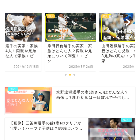
楽天
巨人
田行倫選手の実家・家
山田遥楓選手の実家・両
横川凱選手の実家・
はどんな人？両親や兄
親はどんな父親・母親？
構成は4人！両親や
について調査！エピ
3兄弟の真ん中っ子！
はどんな人で家族エ
.
家...
ソ...
2025年3月26日
2025年3月27日
2024年12
水野達稀選手の妻(奥さん)はどんな人？
画像は？馴れ初めは一目ぼれで子供も...
【画像】三笘薫選手の嫁(妻)のクリアが
可愛い！ハーフ？子供は？結婚はいつ...