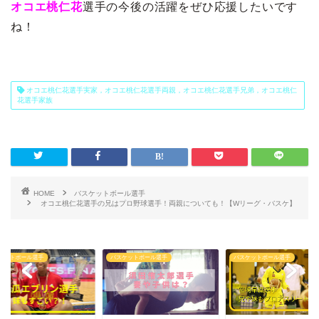
オコエ桃仁花
選手の今後の活躍をぜひ応援したいです
ね！
オコエ桃仁花選手実家，オコエ桃仁花選手両親，オコエ桃仁花選手兄弟，オコエ桃仁
花選手家族
HOME
バスケットボール選手
オコエ桃仁花選手の兄はプロ野球選手！両親についても！【Wリーグ・バスケ】
ケットボール選手
バスケットボール選手
バスケットボール選手