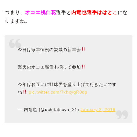
つまり、
オコエ桃仁花
選手と
内竜也選手ははとこ
にな
りますね。
今日は毎年恒例の親戚の新年会
楽天のオコエ瑠偉も揃って参加
今年はお互いに野球界を盛り上げて行きたいです
ね
pic.twitter.com/7xhxyqR0dp
— 内竜也 (@uchitatsuya_21)
January 2, 2019