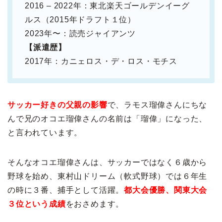
2016 – 2022年：東北楽天ゴールデンイーグ
ルス（2015年ドラフト１位）
2023年〜：読売ジャイアンツ
【派遣歴】
2017年：カニェロス・デ・ロス・モチス
サッカー好きの父親の影響
で、ラモス瑠偉さんにちな
んで兄のオコエ瑠偉さんの名前は「瑠偉」になった、
と言われています。
そんなオコエ瑠偉さんは、サッカーではなく６歳から
野球を始め、東村山ドリーム（軟式野球）では６年生
の時に３番、捕手として活躍。
都大会優勝、関東大会
３位という成績
をおさめます。