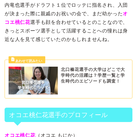
内竜也選手がドラフト１位でロッテに指名され、入団
が決まった際に親戚のお祝いの会で、まだ幼かった
オ
コエ桃仁花
選手も顔を合わせているとのことなので、
きっとスポーツ選手として活躍することへの憧れは身
近な人を見て感じていたのかもしれませんね。
北口榛花選手の大学はどこで大
学時代の活躍は？学歴一覧と学
生時代のエピソードも調査！
オコエ桃仁花選手のプロフィール
オコエ桃仁花
（オコエ もにか）