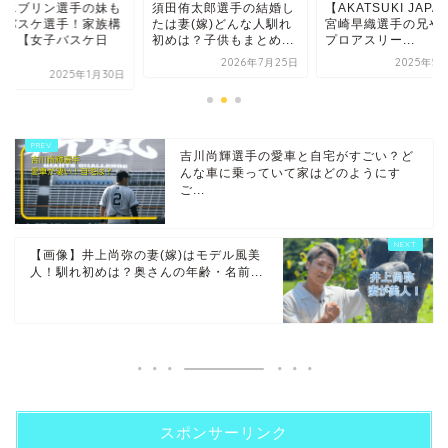
田侑太郎選手の結婚し
【AKATSUKI JAPAN】
馬瓜エブリン選手の
は妻(嫁)どんな人馴れ
宮崎早織選手の兄や妹も
プロバスケ選手！家
めは？子供もまとめ...
プロアスリー...
成は？【女子バスケ
本...
2026年7月25日
2025年5月21日
2025年1
吉川尚輝選手の愛車と自宅がすごい？ど
んな車に乗っていて家はどのようにす
ご...
【画像】井上尚弥の妻(嫁)はモデル風美
人！馴れ初めは？奥さんの年齢・名前...
スポンサーリンク