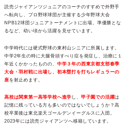
読売ジャイアンツジュニアのコーチのすすめで外野手
へ転向し、プロ野球球団が主催する少年野球大会
NPB12球団ジュニアトーナメントに出場。準優勝とな
るなど、幼い頃から活躍を見せています。
中学時代には硬式野球の東村山シニアに所属します。
中学2年生の時に大腿骨頭すべり症を発症し、治療に１
年近くかかったものの、
中学３年の西東京都支部春季
大会・羽村戦に出場し、初本塁打を打ちレギュラーの
座
を射止めます。
高校は関東第一高等学校へ進学
し、
甲子園での活躍
は
記憶に残っている方も多いのではないでしょうか？高
校卒業後は東北楽天ゴールデンイーグルスに入団。
2023年には読売ジャイアンツへ移籍しています。