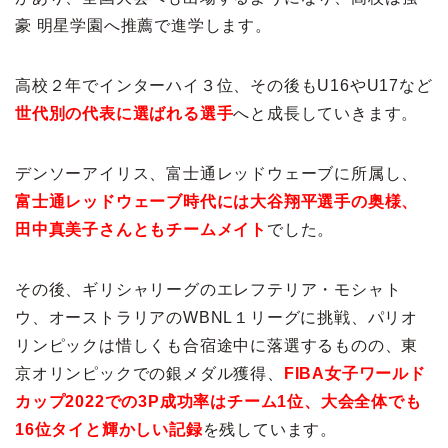
豪 明星学園へ推薦で進学します。
高校２年でインターハイ３位、その後もU16やU17など
世代別の代表に選ばれる選手
へと成長していきます。
デンソーアイリス、富士通レッドウェーブに所属し、
富士通レッドウェーブ時代には大谷翔平選手の奥様、
田中真美子さんともチームメイト
でした。
その後、ギリシャリーグのエレフテリア・モシャト
ウ、オーストラリアのWBNL１リーグに挑戦、パリオ
リンピックは惜しくも合宿途中に落選するものの、東
京オリンピックでの銀メダル獲得、
FIBA女子ワールド
カップ2022での3P成功率はチーム1位、大会全体でも
16位タイと輝かしい記録
を残しています。