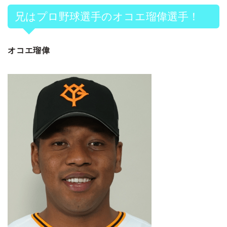
兄はプロ野球選手のオコエ瑠偉選手！
オコエ瑠偉