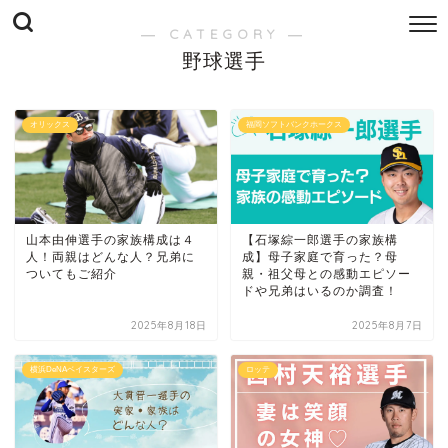
― CATEGORY ―
野球選手
オリックス
福岡ソフトバンクホークス
山本由伸選手の家族構成は４
【石塚綜一郎選手の家族構
人！両親はどんな人？兄弟に
成】母子家庭で育った？母
ついてもご紹介
親・祖父母との感動エピソー
ドや兄弟はいるのか調査！
2025年8月18日
2025年8月7日
横浜DeNAベイスターズ
ロッテ