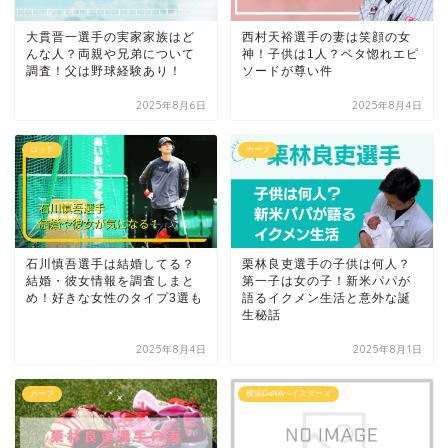
大貫晋一選手の実家家族はど
西村天裕選手の妻は笑顔の女
んな人？両親や兄弟について
神！子供は1人？ベタ惚れエピ
調査！父は野球経験あり！
ソードが尊い件
2025年8月6日
2025年8月4日
ロッテ
カープ
石川慎吾選手は結婚してる？
栗林良吏選手の子供は何人？
結婚・彼女情報を調査しまと
第一子は女の子！新米パパが
め！好きな女性のタイプ3選も
語るイクメン生活と意外な誕
生秘話
2025年8月4日
2025年8月1日
カープ
横浜DeNAベイスターズ