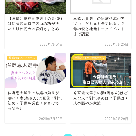
【画像】栗林良吏選手の妻(嫁)
三森大貴選手の家族構成がア
は伊藤沙莉似で内助の功が凄
ツい！父も兄も全力応援団？
い！馴れ初めの詳細もまとめ
母の愛と地元トークイベント
まで調査
2025年7月31日
2025年7月25日
横浜DeNAベイスターズ
福岡ソフトバンクホークス
佐野恵太選手の結婚の効果が
今宮健太選手の妻(奥さん)はど
凄い！妻(奥さん)の画像・馴れ
んな人？馴れ初めは？子供は3
初め・子供を調査！おまけで
人の賑やか家族！
叔父も♪
2025年7月25日
2025年7月20日