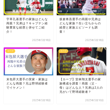
宇草孔基選手の家族はどんな
坂倉将吾選手の両親や兄弟は
両親？兄弟は？キャプテン経
どんな家族？生い立ちからの
験豊富な経歴と併せてご紹
経歴と家族エピソードも調
介！
査！
2025年3月18日
2025年3月18日
カープ
カープ
末包昇大選手の実家・家族は
【カープ】堂林翔太選手の家
どんな両親？兄は野球経験者
族構成を調査！両親（父・
でイケメン！
母）はどんな人？兄弟は2人の
兄がいて野球経験者？
2025年3月18日
2025年3月10日