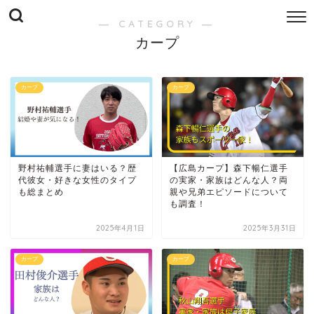
― CATEGORY ―
カープ
カープ
カープ
野村祐輔選手に妻はいる？歴
【広島カープ】森下暢仁選手
代彼女・好きな女性のタイプ
の実家・家族はどんな人？両
も総まとめ
親や兄弟エピソードについて
も調査！
2025年4月1日
2025年3月31日
カープ
カープ