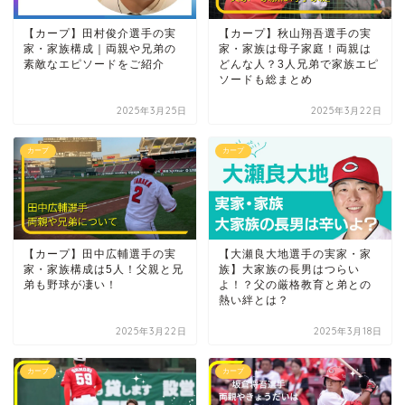
【カープ】田村俊介選手の実
【カープ】秋山翔吾選手の実
家・家族構成｜両親や兄弟の
家・家族は母子家庭！両親は
素敵なエピソードをご紹介
どんな人？3人兄弟で家族エピ
ソードも総まとめ
2025年3月25日
2025年3月22日
カープ
カープ
【カープ】田中広輔選手の実
【大瀬良大地選手の実家・家
家・家族構成は5人！父親と兄
族】大家族の長男はつらい
弟も野球が凄い！
よ！？父の厳格教育と弟との
熱い絆とは？
2025年3月22日
2025年3月18日
カープ
カープ