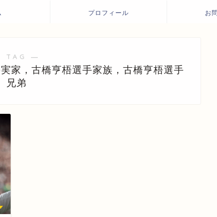
ム
プロフィール
お
 TAG ―
手実家，古橋亨梧選手家族，古橋亨梧選手
兄弟