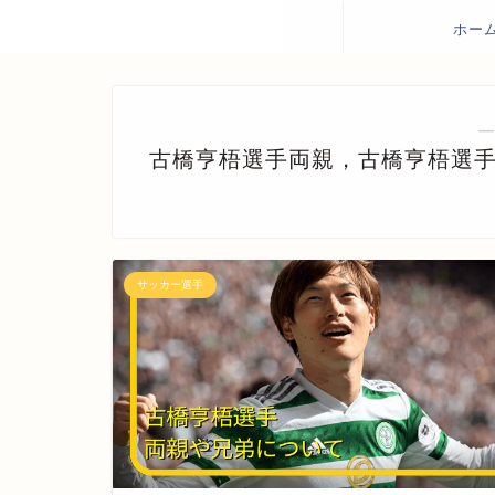
ホー
―
古橋亨梧選手両親，古橋亨梧選
サッカー選手