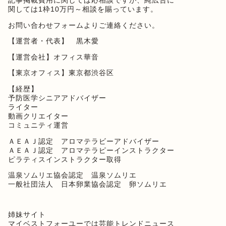
記事掲載費用に関しては応相談ですが、純広告に
関しては1枠10万円～相談を賜っています。
お問い合わせフォーム
よりご連絡ください。
【運営者・代表】 黒木愛
【運営会社】オフィス華音
【東京オフィス】東京都渋谷区
【経歴】
予防医学シニアアドバイザー
ライター
動画クリエイター
コミュニティ運営
ＡＥＡＪ認定 アロマテラビーアドバイザー
ＡＥＡＪ認定 アロマテラピーインストラクター
ピラティスインストラクター取得
温泉ソムリエ協会認定 温泉ソムリエ
一般社団法人 日本卵業協会認定 卵ソムリエ
姉妹サイト
マイベストフォーユー
では芸能トレンドニュース