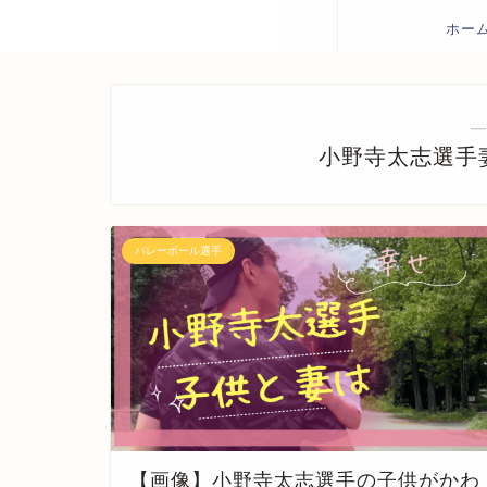
ホー
―
小野寺太志選手
バレーボール選手
【画像】小野寺太志選手の子供がかわ