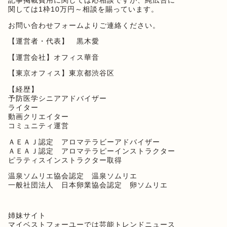
記事掲載費用に関しては応相談ですが、純広告に
関しては1枠10万円～相談を賜っています。
お問い合わせフォーム
よりご連絡ください。
【運営者・代表】 黒木愛
【運営会社】オフィス華音
【東京オフィス】東京都渋谷区
【経歴】
予防医学シニアアドバイザー
ライター
動画クリエイター
コミュニティ運営
ＡＥＡＪ認定 アロマテラビーアドバイザー
ＡＥＡＪ認定 アロマテラピーインストラクター
ピラティスインストラクター取得
温泉ソムリエ協会認定 温泉ソムリエ
一般社団法人 日本卵業協会認定 卵ソムリエ
姉妹サイト
マイベストフォーユー
では芸能トレンドニュース