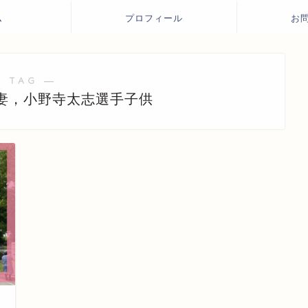
ム
プロフィール
お
 TAG ―
妻，小野寺太志選手子供