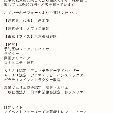
記事掲載費用に関しては応相談ですが、純広告に
関しては1枠10万円～相談を賜っています。
お問い合わせフォーム
よりご連絡ください。
【運営者・代表】 黒木愛
【運営会社】オフィス華音
【東京オフィス】東京都渋谷区
【経歴】
予防医学シニアアドバイザー
ライター
動画クリエイター
コミュニティ運営
ＡＥＡＪ認定 アロマテラビーアドバイザー
ＡＥＡＪ認定 アロマテラピーインストラクター
ピラティスインストラクター取得
温泉ソムリエ協会認定 温泉ソムリエ
一般社団法人 日本卵業協会認定 卵ソムリエ
姉妹サイト
マイベストフォーユー
では芸能トレンドニュース