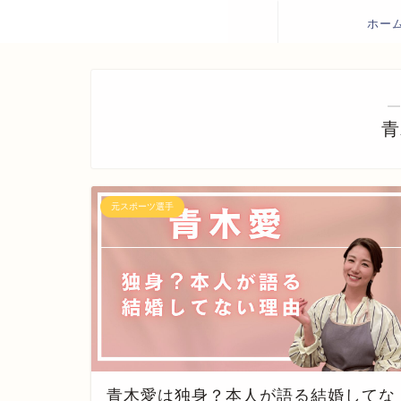
ホー
―
青
元スポーツ選手
青木愛は独身？本人が語る結婚してな