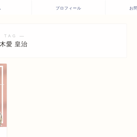
ム
プロフィール
お
 TAG ―
木愛 皇治