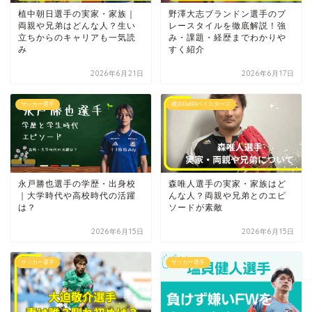
植中朝日選手の実家・家族｜
野澤大志ブランドン選手のプ
両親や兄弟はどんな人？生い
レースタイルを徹底解説！強
立ちからのキャリアも一気読
み・課題・経歴までわかりや
み
すく紹介
2026年6月21日
2026年6月17日
サッカー選手
横浜DeNAベイスターズ
永戸勝也選手の学歴・出身校
森唯人選手の実家・家族はど
｜大学時代や高校時代の活躍
んな人？両親や兄弟とのエピ
は？
ソードが素敵
2026年6月15日
2026年6月15日
サッカー選手
サッカー選手