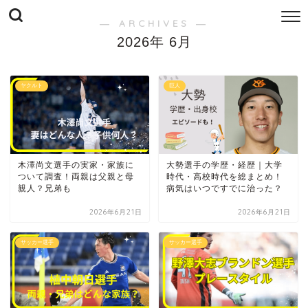
― ARCHIVES ―
2026年 6月
ヤクルト
巨人
木澤尚文選手の実家・家族に
大勢選手の学歴・経歴｜大学
ついて調査！両親は父親と母
時代・高校時代を総まとめ！
親人？兄弟も
病気はいつですでに治った？
2026年6月21日
2026年6月21日
サッカー選手
サッカー選手