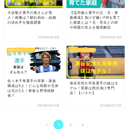
大迫敬介選手の奥さんが美
【塩貝健人選手の父・兄・家
人！画像は？馴れ初め・結婚
族構成】負けず嫌いFWを育て
の決め手を徹底調査
た家庭とは？兄・亮太との絆
や両親の支えを徹底解説
2026年6月14日
2026年6月14日
横浜DeNAベイスターズ
バスケットボール選手
佐々木千隼選手の実家・家族
湊谷安玲久司朱選手の妹はモ
構成は5人！どんな両親や兄弟
デル！実家は西京漬け専門
は兄が2人！家族も野球経験
店！【バスケ】
者？
2026年6月12日
2026年6月12日
1
2
3
4