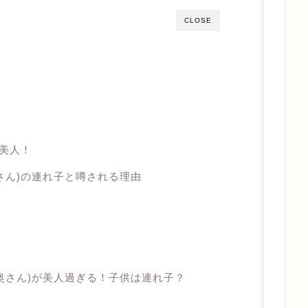
CLOSE
て
が美人！
さん)の連れ子と噂される理由
奥さん)が美人過ぎる！子供は連れ子？