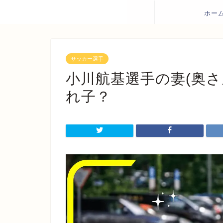
ホー
サッカー選手
小川航基選手の妻(奥さ
れ子？