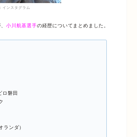
：インスタグラム
が、
小川航基選手
の経歴についてまとめました。
ュビロ磐田
ク
（オランダ）