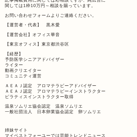
記事掲載費用に関しては応相談ですが、純広告に
関しては1枠10万円～相談を賜っています。
お問い合わせフォーム
よりご連絡ください。
【運営者・代表】 黒木愛
【運営会社】オフィス華音
【東京オフィス】東京都渋谷区
【経歴】
予防医学シニアアドバイザー
ライター
動画クリエイター
コミュニティ運営
ＡＥＡＪ認定 アロマテラビーアドバイザー
ＡＥＡＪ認定 アロマテラピーインストラクター
ピラティスインストラクター取得
温泉ソムリエ協会認定 温泉ソムリエ
一般社団法人 日本卵業協会認定 卵ソムリエ
姉妹サイト
マイベストフォーユー
では芸能トレンドニュース