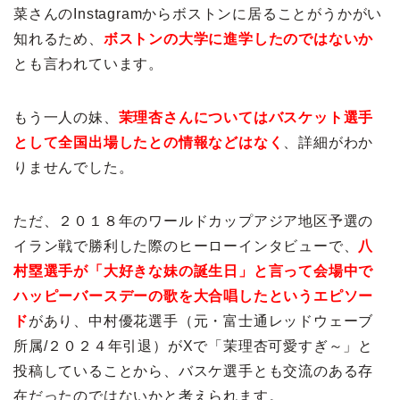
菜さんのInstagramからボストンに居ることがうかがい
知れるため、
ボストンの大学に進学したのではないか
とも言われています。
もう一人の妹、
茉理杏さんについてはバスケット選手
として全国出場したとの情報などはなく
、詳細がわか
りませんでした。
ただ、２０１８年のワールドカップアジア地区予選の
イラン戦で勝利した際のヒーローインタビューで、
八
村塁選手が「大好きな妹の誕生日」と言って会場中で
ハッピーバースデーの歌を大合唱したというエピソー
ド
があり、中村優花選手（元・富士通レッドウェーブ
所属/２０２４年引退）がXで「茉理杏可愛すぎ～」と
投稿していることから、バスケ選手とも交流のある存
在だったのではないかと考えられます。