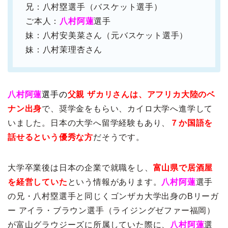
兄：八村塁選手（バスケット選手）
ご本人：
八村阿蓮
選手
妹：八村安美菜さん（元バスケット選手）
妹：八村茉理杏さん
八村阿蓮
選手の
父親 ザカリさんは、アフリカ大陸のベ
ナン出身
で、奨学金をもらい、カイロ大学へ進学して
いました。日本の大学へ留学経験もあり、
７か国語を
話せるという優秀な方
だそうです。
大学卒業後は日本の企業で就職をし、
富山県で居酒屋
を経営していた
という情報があります。
八村阿蓮
選手
の兄・八村塁選手と同じくゴンザカ大学出身のBリーガ
ー アイラ・ブラウン選手（ライジングゼファー福岡）
が富山グラウジーズに所属していた際に、
八村阿蓮
選