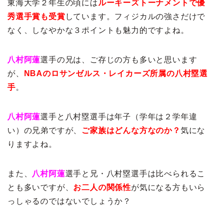
東海大学２年生の頃には
ルーキーズトーナメントで優
秀選手賞も受賞
しています。フィジカルの強さだけで
なく、しなやかな３ポイントも魅力的ですよね。
八村阿蓮
選手の兄は、ご存じの方も多いと思います
が、
NBAのロサンゼルス・レイカーズ所属の八村塁選
手
。
八村阿蓮
選手と八村塁選手は年子（学年は２学年違
い）の兄弟ですが、
ご家族はどんな方なのか？
気にな
りますよね。
また、
八村阿蓮
選手と兄・八村塁選手は比べられるこ
とも多いですが、
お二人の関係性
が気になる方もいら
っしゃるのではないでしょうか？