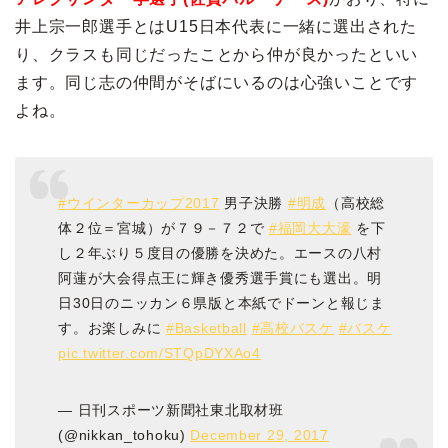
井上宗一郎選手とはU15日本代表に一緒に選出された
り、クラスも同じだったことから仲が良かったといい
ます。同じ志の仲間がそばにいるのは心強いことです
よね。
#ウインターカップ2017
男子決勝
#明成
（高校総
体２位＝宮城）が７９－７２で
#福岡大大濠
を下
し２年ぶり５度目の優勝を決めた。エースの八村
阿蓮が大会得点王に輝き優秀選手賞にも選出。明
日30日のニッカン６県版と本紙でドーンと報じま
す。お楽しみに
#Basketball
#高校バスケ
#バスケ
pic.twitter.com/STQpDYXAo4
— 日刊スポーツ新聞社東北取材班
(@nikkan_tohoku)
December 29, 2017