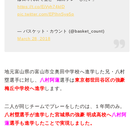
https://t.co/EiVyh74kID
pic.twitter.com/EPlhnSye5p
— バスケット・カウント (@basket_count)
March 28, 2018
地元富山県の富山市立奥田中学校へ進学した兄・八村
塁選手に対し、
八村阿蓮
選手は
東京都世田谷区の強豪
梅丘中学校へ進学
します。
二人が同じチームでプレーをしたのは、１年間のみ。
八村塁選手が進学した宮城県の強豪 明成高校へ
八村阿
蓮
選手も進学したことで実現しました。