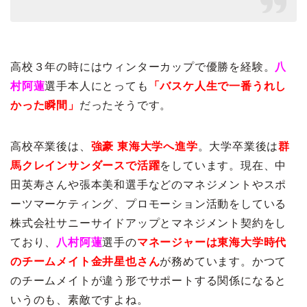
高校３年の時にはウィンターカップで優勝を経験。
八
村阿蓮
選手本人にとっても
「バスケ人生で一番うれし
かった瞬間」
だったそうです。
高校卒業後は、
強豪 東海大学へ進学
。大学卒業後は
群
馬クレインサンダースで活躍
をしています。現在、中
田英寿さんや張本美和選手などのマネジメントやスポ
ーツマーケティング、プロモーション活動をしている
株式会社サニーサイドアップとマネジメント契約をし
ており、
八村阿蓮
選手の
マネージャーは東海大学時代
のチームメイト金井星也さん
が務めています。かつて
のチームメイトが違う形でサポートする関係になると
いうのも、素敵ですよね。