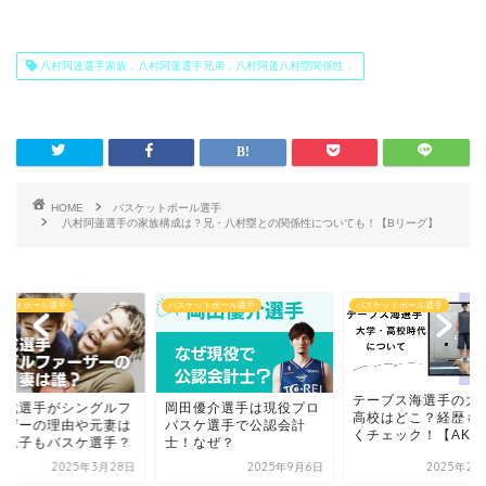
八村阿蓮選手家族，八村阿蓮選手兄弟，八村阿蓮八村塁関係性，
HOME
バスケットボール選手
八村阿蓮選手の家族構成は？兄・八村塁との関係性についても！【Bリーグ】
ケットボール選手
バスケットボール選手
バスケットボール選手
テーブス海選手の大
里成選手がシングルフ
岡田優介選手は現役プロ
高校はどこ？経歴も
ーザーの理由や元妻は
バスケ選手で公認会計
くチェック！【AKAT.
？息子もバスケ選手？
士！なぜ？
2025年3月28日
2025年9月6日
2025年2月