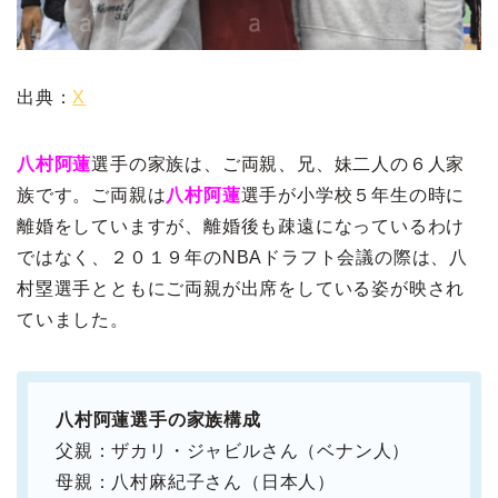
出典：
X
八村阿蓮
選手の家族は、ご両親、兄、妹二人の６人家
族です。ご両親は
八村阿蓮
選手が小学校５年生の時に
離婚をしていますが、離婚後も疎遠になっているわけ
ではなく、２０１９年のNBAドラフト会議の際は、八
村塁選手とともにご両親が出席をしている姿が映され
ていました。
八村阿蓮選手の家族構成
父親：ザカリ・ジャビルさん（ベナン人）
母親：八村麻紀子さん（日本人）