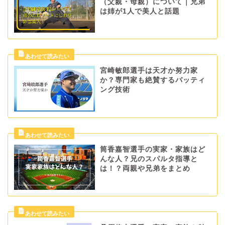
（父親・母親）について｜兄弟
は姉が1人で美人と話題
宮崎敏郎選手は天才か努力家
か？専門家も絶賛するバッティ
ング技術
筒香嘉智選手の実家・家族はど
んな人？兄のスパルタ指導と
は！？両親や兄弟をまとめ