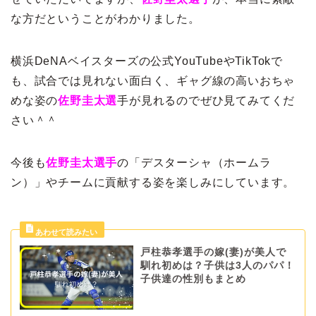
な方だということがわかりました。
横浜DeNAベイスターズの公式YouTubeやTikTokで
も、試合では見れない面白く、ギャグ線の高いおちゃ
めな姿の
佐野圭太選
手が見れるのでぜひ見てみてくだ
さい＾＾
今後も
佐野圭太選手
の「デスターシャ（ホームラ
ン）」やチームに貢献する姿を楽しみにしています。
戸柱恭孝選手の嫁(妻)が美人で
馴れ初めは？子供は3人のパパ！
子供達の性別もまとめ