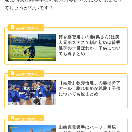
てしょうがないです！
筒香嘉智選手の妻(奥さん)は美
人元ホステス？馴れ初めは筒香
選手の一目ぼれか！子供につい
ても総まとめ
【結婚】牧秀悟選手の妻はチア
ガール！馴れ初めが純愛！子供
についても総まとめ
山崎康晃選手はハーフ！両親