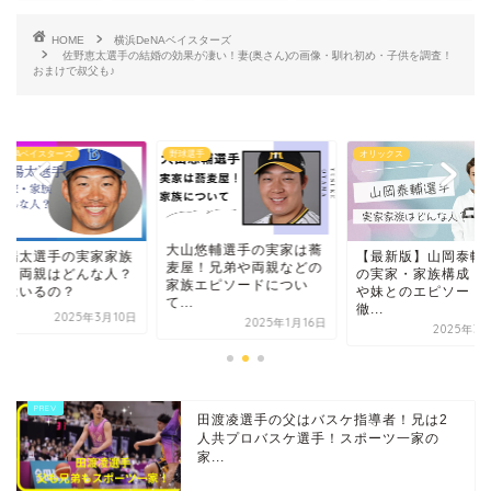
HOME
横浜DeNAベイスターズ
佐野恵太選手の結婚の効果が凄い！妻(奥さん)の画像・馴れ初め・子供を調査！
おまけで叔父も♪
選手
オリックス
横浜DeNAベイスターズ
山悠輔選手の実家は蕎
【最新版】山岡泰輔選手
京田陽太選手の実家
屋！兄弟や両親などの
の実家・家族構成｜父母
構成｜両親はどんな
族エピソードについ
や妹とのエピソードを
兄弟はいるの？
.
徹...
2025年3
2025年1月16日
2025年3月30日
田渡凌選手の父はバスケ指導者！兄は2
人共プロバスケ選手！スポーツ一家の
家...