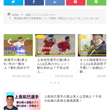
HOME
福岡ソフトバンクホークス
栗原隆矢選手の実家家族について調査！両親はどんな人？きょうだいはいる？
プ
巨人
カープ
本崇司選手の妻(奥さ
オコエ瑠偉選手の妻(奥
床田寛樹選手の妻(奥
)は広島のタレント！
さん)は吉高由里子似で
ん)は同い年の一般女
れ初めは？子供は何
可愛い！結婚はいつで
性！美人？馴れ初め
.
馴...
供...
2025年1月13日
2026年5月23日
2025年2
上島拓巳選手の妻は美人な芸能人？子供
や結婚の真相を徹底調査！