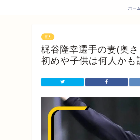
ホー
巨人
梶谷隆幸選手の妻(奥
初めや子供は何人かも