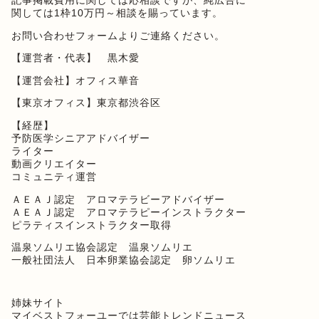
記事掲載費用に関しては応相談ですが、純広告に
関しては1枠10万円～相談を賜っています。
お問い合わせフォーム
よりご連絡ください。
【運営者・代表】 黒木愛
【運営会社】オフィス華音
【東京オフィス】東京都渋谷区
【経歴】
予防医学シニアアドバイザー
ライター
動画クリエイター
コミュニティ運営
ＡＥＡＪ認定 アロマテラビーアドバイザー
ＡＥＡＪ認定 アロマテラピーインストラクター
ピラティスインストラクター取得
温泉ソムリエ協会認定 温泉ソムリエ
一般社団法人 日本卵業協会認定 卵ソムリエ
姉妹サイト
マイベストフォーユー
では芸能トレンドニュース