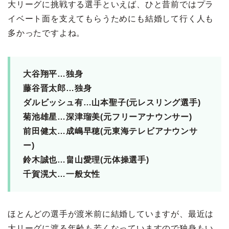
大リーグに挑戦する選手といえば、ひと昔前ではプラ
イベート面を支えてもらうためにも結婚して行く人も
多かったですよね。
大谷翔平…独身
藤谷晋太郎…独身
ダルビッシュ有…山本聖子(元レスリング選手)
菊池雄星…深津瑠美(元フリーアナウンサー)
前田健太…成嶋早穂(元東海テレビアナウンサ
ー)
鈴木誠也…畠山愛理(元体操選手)
千賀滉大…一般女性
ほとんどの選手が渡米前に結婚していますが、最近は
大リーグに渡る年齢も若くなっていますので独身もい