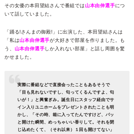
その女優の本田望結さんで番組では
山本由伸選手
につ
いて話していました。
「踊る!さんまの御殿!」に出演した、本田望結さんは
「私は
山本由伸選手
が大好きで部屋を作りました。も
う、
山本由伸選手
しか入れない部屋」と話し周囲を驚
かせました。
実際に番組などで直接会ったこともあるそうで
「目も見れないですし、匂ってくるんですよ、匂
いが！」と興奮ぎみ。誕生日にスタッフ経由でサ
イン入りユニホームをプレゼントされたことも明
かし、「その時、箱に入ってたんですけど、パッ
と開けた瞬間、めっちゃいい香りして。それを閉
じ込めたくて、（それ以来）１回も開けてない」