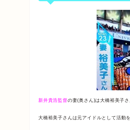
新井貴浩監督
の妻(奥さん)は大橋裕美子
大橋裕美子さんは元アイドルとして活動