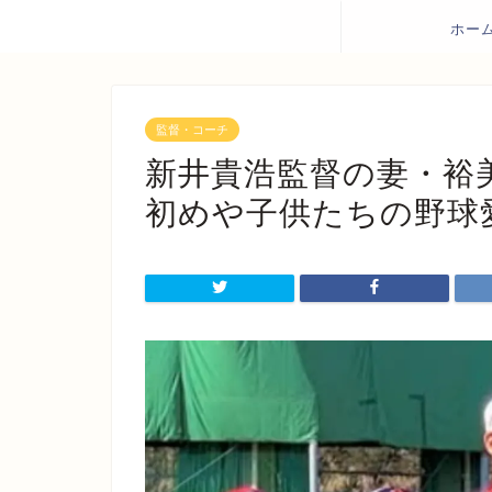
ホー
監督・コーチ
新井貴浩監督の妻・裕
初めや子供たちの野球