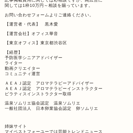
記事掲載費用に関しては応相談ですが、純広告に
関しては1枠10万円～相談を賜っています。
お問い合わせフォーム
よりご連絡ください。
【運営者・代表】 黒木愛
【運営会社】オフィス華音
【東京オフィス】東京都渋谷区
【経歴】
予防医学シニアアドバイザー
ライター
動画クリエイター
コミュニティ運営
ＡＥＡＪ認定 アロマテラビーアドバイザー
ＡＥＡＪ認定 アロマテラピーインストラクター
ピラティスインストラクター取得
温泉ソムリエ協会認定 温泉ソムリエ
一般社団法人 日本卵業協会認定 卵ソムリエ
姉妹サイト
マイベストフォーユー
では芸能トレンドニュース