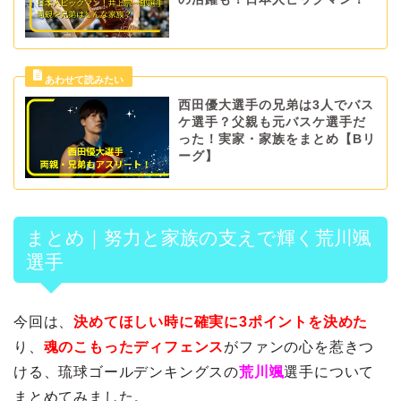
西田優大選手の兄弟は3人でバス
ケ選手？父親も元バスケ選手だ
った！実家・家族をまとめ【Bリ
ーグ】
まとめ｜努力と家族の支えで輝く荒川颯
選手
今回は、
決めてほしい時に確実に3ポイントを決めた
り、
魂のこもったディフェンス
がファンの心を惹きつ
ける、琉球ゴールデンキングスの
荒川颯
選手について
まとめてみました。