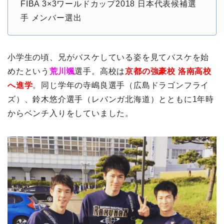
FIBA 3×3ワールドカップ2018 日本代表候補選
手 メンバー選出
小学生の頃、兄がバスケしている姿を見てバスケを始
めたという
荒川颯
選手。高校は
京都の強豪校 洛南高校
へ進学
。同じ学年の寺嶋良選手（広島ドラゴンフライ
ズ）、鈴木悠介選手（レバンガ北海道）とともに1年時
からベンチ入りをしていました。