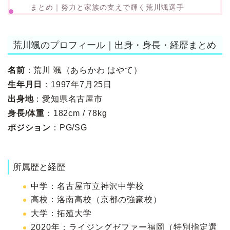
まとめ｜努力と家族の支えで輝く荒川颯選手
荒川颯のプロフィール｜出身・身長・経歴まとめ
名前
：荒川 颯（あらかわ はやて）
生年月日
：1997年7月25日
出身地
：愛知県名古屋市
身長/体重
：182cm / 78kg
ポジション
：PG/SG
所属歴と経歴
中学：名古屋市立神沢中学校
高校：洛南高校（京都の強豪校）
大学：拓殖大学
2020年：ライジングゼファー福岡（特別指定選