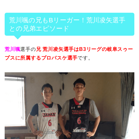
荒川颯の兄もBリーガー！荒川凌矢選手
との兄弟エピソード
荒川颯
選手の
兄 荒川凌矢選手はB3リーグの岐阜スゥー
プスに所属するプロバスケ選手
です。