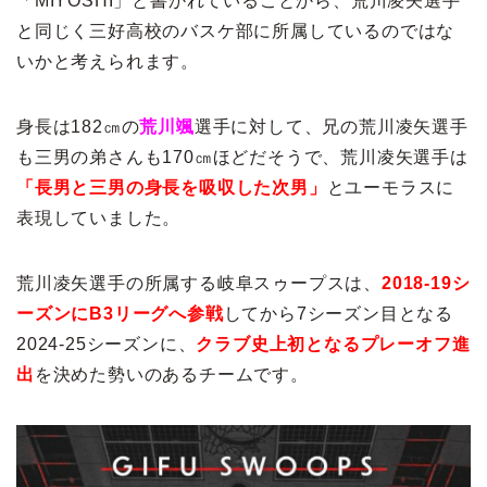
「MIYOSHI」と書かれていることから、荒川凌矢選手
と同じく三好高校のバスケ部に所属しているのではな
いかと考えられます。
身長は182㎝の
荒川颯
選手に対して、兄の荒川凌矢選手
も三男の弟さんも170㎝ほどだそうで、荒川凌矢選手は
「長男と三男の身長を吸収した次男」
とユーモラスに
表現していました。
荒川凌矢選手の所属する岐阜スゥープスは、
2018-19シ
ーズンにB3リーグへ参戦
してから7シーズン目となる
2024-25シーズンに、
クラブ史上初となるプレーオフ進
出
を決めた勢いのあるチームです。