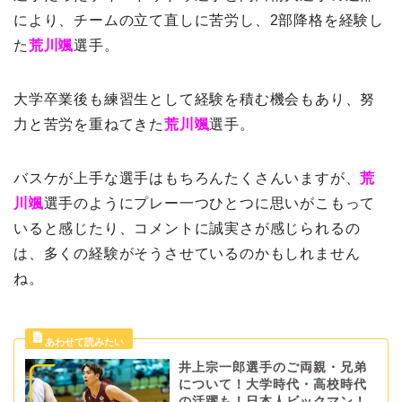
により、チームの立て直しに苦労し、2部降格を経験し
た
荒川颯
選手。
大学卒業後も練習生として経験を積む機会もあり、努
力と苦労を重ねてきた
荒川颯
選手。
バスケが上手な選手はもちろんたくさんいますが、
荒
川颯
選手のようにプレー一つひとつに思いがこもって
いると感じたり、コメントに誠実さが感じられるの
は、多くの経験がそうさせているのかもしれません
ね。
井上宗一郎選手のご両親・兄弟
について！大学時代・高校時代
の活躍も！日本人ビックマン！