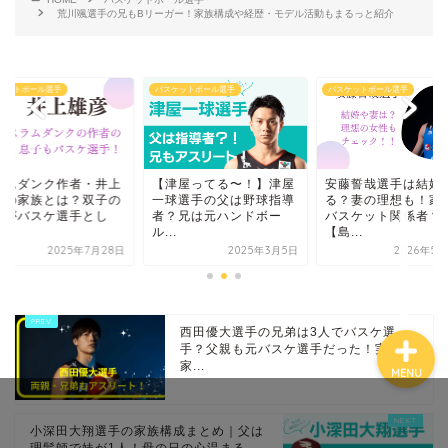
荒川颯選手の兄もBリーガー！家族構成や経歴・モデル活動もまるっと紹介
ケットボール選手
バスケットボール選手
バスケットボール選手
ホーム
プロフィール
津屋ってる〜！】津屋
安藤誓哉選手は結婚して
スラムダンク作者・
球選手の父は野球指導
る？妻の理想も！家族は
雄彦の家族とは？双
？兄は元ハンドボー
バスケット関係者？
息子がバスケ選手と
.
【島...
て...
お問い合わせ
2025年3月5日
2026年5月28日
2025年7月
西田優大選手の兄弟は3人でバスケ選
手？父親も元バスケ選手だった！実家・
家...
MENU
小深田大翔選手の家族構成まとめ｜父は
理髪師で妹が1人！母の日の心温まる