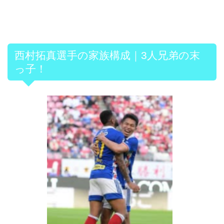
西村拓真選手の家族構成｜3人兄弟の末
っ子！