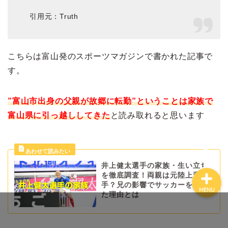
引用元：Truth
こちらは富山発のスポーツマガジンで書かれた記事で
ホーム
す。
プロフィール
”富山市出身の父親が故郷に転勤”ということは家族で
富山県に引っ越ししてきた
と読み取れると思います。
お問い合わせ
井上健太選手の家族・生い立ち
を徹底調査！両親は元陸上選
手？兄の影響でサッカーを始め
MENU
た理由とは