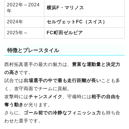
2022年～2024
横浜F・マリノス
年
2024年
セルヴェットFC（スイス）
2025年～
FC町田ゼルビア
特徴とプレースタイル
西村拓真選手の最大の魅力は、
豊富な運動量と決定力
の高さ
です。
試合では
出場選手の中で最も走行距離が長い
ことも多
く、攻守両面でチームに貢献。
攻撃時には
チャンスメイク
、守備時には
相手の自由を
奪う動き
が光ります。
さらに、
ゴール前での冷静なフィニッシュ力
も持ち合
わせた選手です。