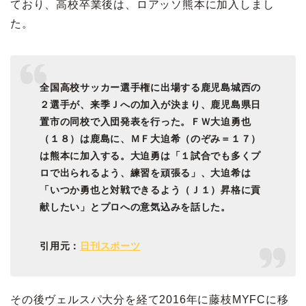
ており、高校卒業後は、ロアッソ熊本に加入しまし
た。
全国高校サッカー選手権に出場する鹿児島城西の
２選手が、来季Ｊへの加入が決まり、鹿児島県日
置市の同校で入団発表を行った。ＦＷ大迫勇也
（１８）は鹿島に、ＭＦ大迫希（のぞみ＝１７）
は熊本に加入する。大迫勇は「１試合でも多くプ
ロで出られるよう、練習を頑張る」、大迫希は
「いつか勇也と対戦できるよう（Ｊ１）昇格に貢
献したい」とプロへの意気込みを話した。
引用元：
日刊スポーツ
その後ヴェルスパ大分を経て2016年に藤枝MYFCに移