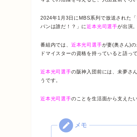
2024年1月3日にMBS系列で放送され
バンは誰だ！？」に
近本光司選手
が出演
番組内では、
近本光司選手
が妻(奥さん)
ドマイスターの資格を持っていると語っ
近本光司選手
の阪神入団前には、未夢さ
うです。
近本光司選手
のことを生活面から支えた