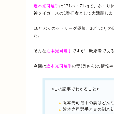
近本光司選手
は171㎝・71kgで、あま
神タイガースの1番打者として大活躍しま
18年ぶりのセ・リーグ優勝、38年ぶり
た。
そんな
近本光司選手
ですが、既婚者であ
今回は
近本光司選手
の妻(奥さん)の情報
<この記事でわかること>
近本光司選手の妻はどん
近本光司選手と妻の馴れ