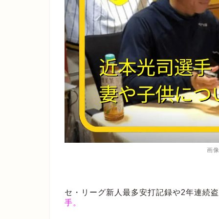
画
セ・リーグ新人最多安打記録や2年連続
手。