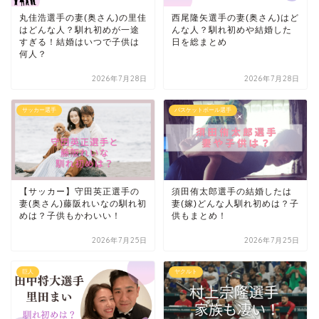
丸佳浩選手の妻(奥さん)の里佳
西尾隆矢選手の妻(奥さん)はど
はどんな人？馴れ初めが一途
んな人？馴れ初めや結婚した
すぎる！結婚はいつで子供は
日を総まとめ
何人？
2026年7月28日
2026年7月28日
サッカー選手
バスケットボール選手
【サッカー】守田英正選手の
須田侑太郎選手の結婚したは
妻(奥さん)藤阪れいなの馴れ初
妻(嫁)どんな人馴れ初めは？子
めは？子供もかわいい！
供もまとめ！
2026年7月25日
2026年7月25日
巨人
ヤクルト