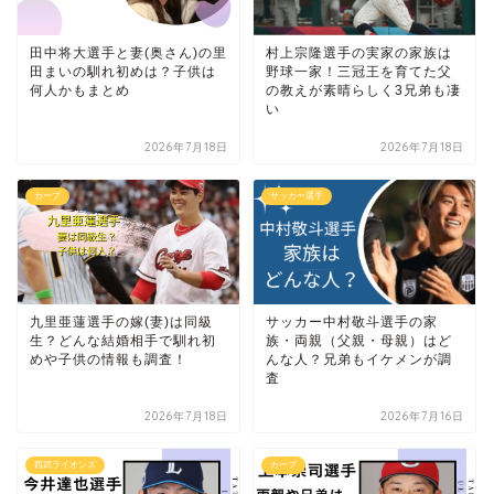
田中将大選手と妻(奥さん)の里
村上宗隆選手の実家の家族は
田まいの馴れ初めは？子供は
野球一家！三冠王を育てた父
何人かもまとめ
の教えが素晴らしく3兄弟も凄
い
2026年7月18日
2026年7月18日
カープ
サッカー選手
九里亜蓮選手の嫁(妻)は同級
サッカー中村敬斗選手の家
生？どんな結婚相手で馴れ初
族・両親（父親・母親）はど
めや子供の情報も調査！
んな人？兄弟もイケメンが調
査
2026年7月18日
2026年7月16日
西武ライオンズ
カープ