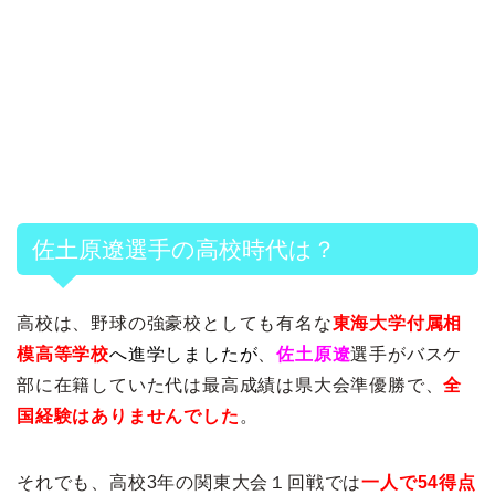
佐土原遼選手の高校時代は？
高校は、野球の強豪校としても有名な
東海大学付属相
模高等学校
へ進学しましたが
、
佐土原遼
選手がバスケ
部に在籍していた代は最高成績は県大会準優勝で、
全
国経験はありませんでした
。
それでも、高校3年の関東大会１回戦では
一人で54得点