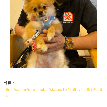
出典：
https://x.com/goghmukai/status/15735987168919183
36