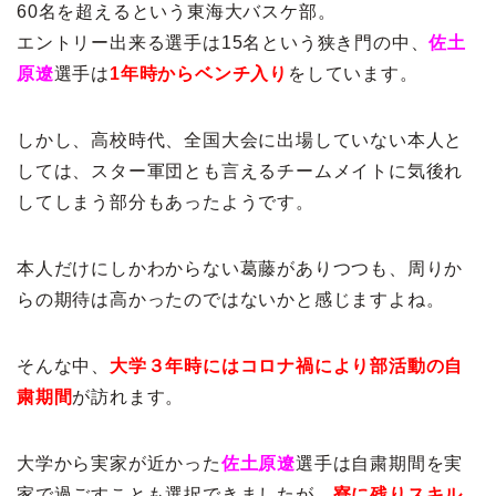
60名を超えるという東海大バスケ部。
エントリー出来る選手は15名という狭き門の中、
佐土
原遼
選手は
1年時からベンチ入り
をしています。
しかし、高校時代、全国大会に出場していない本人と
しては、スター軍団とも言えるチームメイトに気後れ
してしまう部分もあったようです。
本人だけにしかわからない葛藤がありつつも、周りか
らの期待は高かったのではないかと感じますよね。
そんな中、
大学３年時にはコロナ禍により部活動の自
粛期間
が訪れます。
大学から実家が近かった
佐土原遼
選手は自粛期間を実
家で過ごすことも選択できましたが、
寮に残りスキル