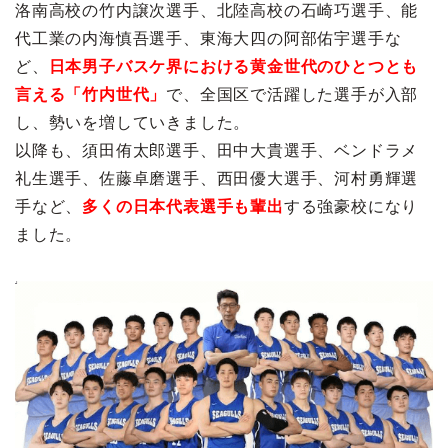
洛南高校の竹内譲次選手、北陸高校の石崎巧選手、能
代工業の内海慎吾選手、東海大四の阿部佑宇選手な
ど、
日本男子バスケ界における黄金世代のひとつとも
言える「竹内世代」
で、全国区で活躍した選手が入部
し、勢いを増していきました。
以降も、須田侑太郎選手、田中大貴選手、ベンドラメ
礼生選手、佐藤卓磨選手、西田優大選手、河村勇輝選
手など、
多くの日本代表選手も輩出
する強豪校になり
ました。