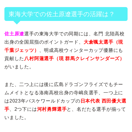
東海大学での佐土原遼選手の活躍は？
佐土原遼
選手の東海大学での同期には、名門 北陸高校
出身の全国屈指のポイントガード、
大倉颯太選手（現
千葉ジェッツ）
、明成高校ウィンターカップ優勝にも
貢献した
八村阿蓮選手（現 群馬クレインサンダーズ）
がいました。
また、二つ上には後に広島ドラゴンフライズでもチー
ムメイトとなる洛南高校出身の寺嶋良選手、一つ上に
は2023年バスケワールドカップの
日本代表 西田優大選
手
、2つ下には
河村勇輝選手
と、名だたる選手が揃って
いました。