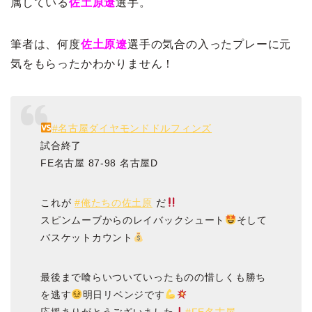
属している
佐土原遼
選手。
筆者は、何度
佐土原遼
選手の気合の入ったプレーに元
気をもらったかわかりません！
#名古屋ダイヤモンドドルフィンズ
試合終了
FE名古屋 87-98 名古屋D
これが
#俺たちの佐土原
だ
スピンムーブからのレイバックシュート
そして
バスケットカウント
最後まで喰らいついていったものの惜しくも勝ち
を逃す
明日リベンジです