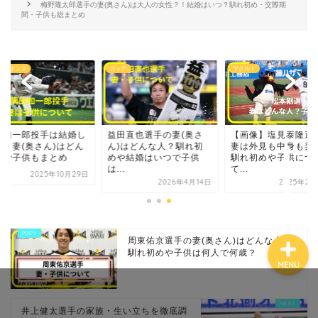
梅野隆太郎選手の妻(奥さん)は大人の女性？！結婚はいつ？馴れ初め・交際期
間・子供も総まとめ
テ
ヤクルト
西武ライオンズ
ホーム
プロフィール
田直也選手の妻(奥さ
【画像】塩見泰隆選手の
隅田知一郎投手は結
)はどんな人？馴れ初
妻は外見も中身も美人！
てる？妻(奥さん)は
や結婚はいつで子供
馴れ初めや子供につい
な人で子供もまとめ
お問い合わせ
.
て...
2025年10
2026年4月14日
2025年2月24日
周東佑京選手の妻(奥さん)はどんな人？
馴れ初めや子供は何人で何歳？
MENU
井上健太選手の家族・生い立ちを徹底調