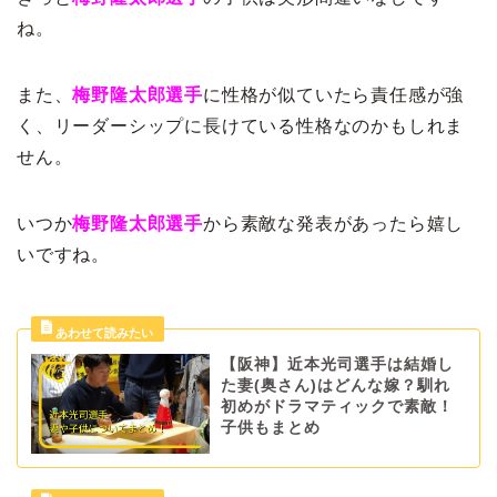
ね。
また、
梅野隆太郎選手
に性格が似ていたら責任感が強
く、リーダーシップに長けている性格なのかもしれま
せん。
いつか
梅野隆太郎選手
から素敵な発表があったら嬉し
いですね。
【阪神】近本光司選手は結婚し
た妻(奥さん)はどんな嫁？馴れ
初めがドラマティックで素敵！
子供もまとめ