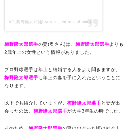
♯2_梅野隆太郎(@ryutaro_umeno_official)がシェアした投稿
梅野隆太郎選手
の妻(奥さん)は、
梅野隆太郎選手
よりも
2歳年上の女性という情報がありました。
プロ野球選手は年上と結婚する人をよく聞きますが、
梅野隆太郎選手
も年上の妻を手に入れたということに
なります。
以下でも紹介していますが、
梅野隆太郎選手
と妻が出
会ったのは、
梅野隆太郎選手
が大学3年生の時でした。
そのため、
梅野隆太郎選手
の妻は出会った頃は社会人