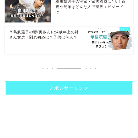
横川凱選手の実家・家族構成は4人！両
親や兄弟はどんな人で家族エピソード
は...
辛島航選手の妻(奥さん)は4歳年上の姉
さん女房！馴れ初めは？子供は何人？
スポンサーリンク