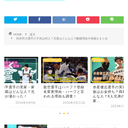
HOME
楽天
則本昂大選手の子供は何人？元妻はどんな人で離婚理由や再婚をまとめ
中日ドラゴンズ
野球選手
田翔平選手の実家・家
龍空選手はハーフ？登録
赤星優志選手の実家
｜両親はどんな人？兄
名変更理由・ハーフと言
族はお金持ち？両親
野球が凄かった！
われる理由も調査！
んな人？6人兄弟の
家...
2026年4月9日
2026年4月22日
2024年12