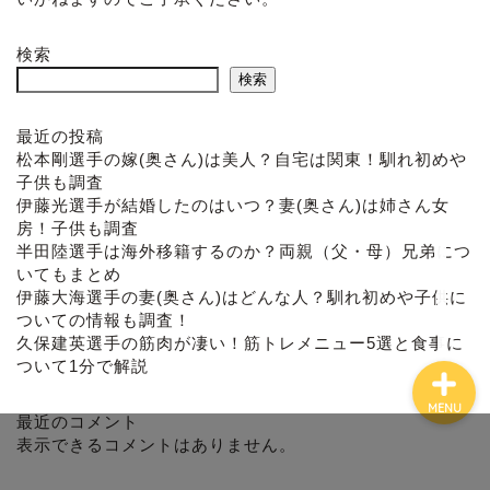
検索
検索
最近の投稿
ホーム
松本剛選手の嫁(奥さん)は美人？自宅は関東！馴れ初めや
子供も調査
プロフィール
伊藤光選手が結婚したのはいつ？妻(奥さん)は姉さん女
房！子供も調査
半田陸選手は海外移籍するのか？両親（父・母）兄弟につ
お問い合わせ
いてもまとめ
伊藤大海選手の妻(奥さん)はどんな人？馴れ初めや子供に
ついての情報も調査！
久保建英選手の筋肉が凄い！筋トレメニュー5選と食事に
ついて1分で解説
MENU
最近のコメント
表示できるコメントはありません。