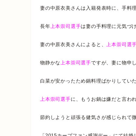
妻の中原衣美さんは入籍発表時に、手料
長年
上本崇司選手
は妻の手料理に元気づ
妻の中原衣美さんによると、
上本崇司選
物静かな
上本崇司選手
ですが、妻に物申
白菜が安かったため鍋料理ばかりしてい
上本崇司選手
に、もうお鍋は嫌だと言わ
節約しようと頑張る健気さが感じられて
「2015カープファン感謝デー」にて結