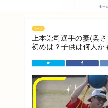
ホー
カープ
上本崇司選手の妻(奥
初めは？子供は何人か