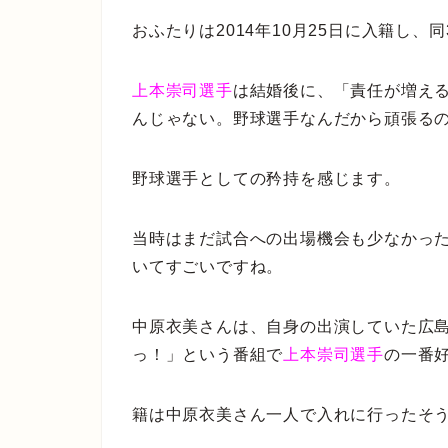
おふたりは2014年10月25日に入籍し、
上本崇司選手
は結婚後に、「責任が増え
んじゃない。野球選手なんだから頑張る
野球選手としての矜持を感じます。
当時はまだ試合への出場機会も少なかっ
いてすごいですね。
中原衣美さんは、自身の出演していた広島
っ！」という番組で
上本崇司選手
の一番
籍は中原衣美さん一人で入れに行ったそ