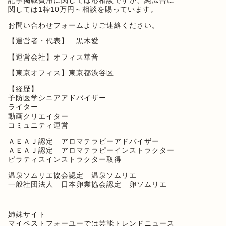
記事掲載費用に関しては応相談ですが、純広告に
関しては1枠10万円～相談を賜っています。
お問い合わせフォーム
よりご連絡ください。
【運営者・代表】 黒木愛
【運営会社】オフィス華音
【東京オフィス】東京都渋谷区
【経歴】
予防医学シニアアドバイザー
ライター
動画クリエイター
コミュニティ運営
ＡＥＡＪ認定 アロマテラビーアドバイザー
ＡＥＡＪ認定 アロマテラピーインストラクター
ピラティスインストラクター取得
温泉ソムリエ協会認定 温泉ソムリエ
一般社団法人 日本卵業協会認定 卵ソムリエ
姉妹サイト
マイベストフォーユー
では芸能トレンドニュース