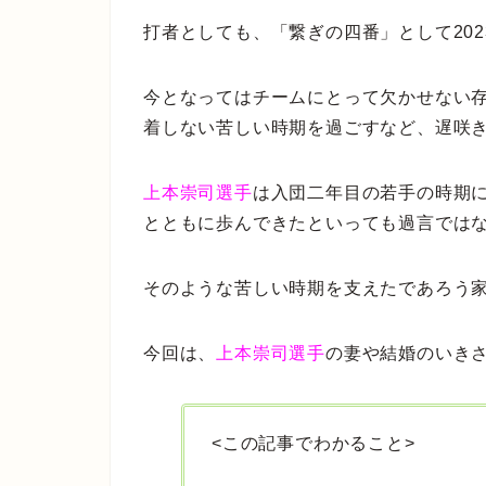
打者としても、「繋ぎの四番」として20
今となってはチームにとって欠かせない
着しない苦しい時期を過ごすなど、遅咲
上本崇司選手
は入団二年目の若手の時期
とともに歩んできたといっても過言では
そのような苦しい時期を支えたであろう
今回は、
上本崇司選手
の妻や結婚のいき
<この記事でわかること>