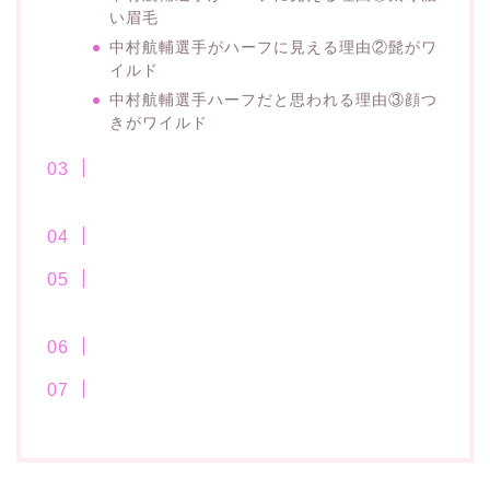
い眉毛
中村航輔選手がハーフに見える理由②髭がワ
イルド
中村航輔選手ハーフだと思われる理由③顔つ
きがワイルド
中村航輔選手がハーフどころが外人と思われた
エピソード
中村航輔選手の容姿・風貌が変わった！と話題
風貌が変わった中村航輔選手を現在と過去で比
較
中村航輔選手の容姿が変わった理由
中村航輔選手はハーフ？変わったと話題！容姿
を昔と現在で比較！変わった理由も まとめ