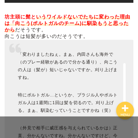
坊主頭に髭と
いうワイルドないでたちに変わった理由
は「向こう(ポルトガルのチーム)に馴染もうと思った
から
だそうです。
向こうは短髪が多いのだそうです。
ホーム
「変わりましたねぇ。まぁ、内田さんも海外で
プロフィール
（のプレー経験があるので分かる通り）、向こう
の人は（髪が）短いじゃないですか。刈り上げま
お問い合わせ
すね。
特にポルトガル…というか、ブラジル人やポルト
ガル人は1週間に1回は髪を切るので。刈り上げ
る。まぁ、馴染むっていうことですかね（笑）
MENU
（外見で相手に威圧感を与えられているかは）正
直、分かんないですね。分かんないですけど、今