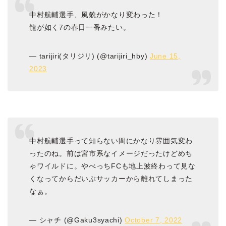
中村航輔選手、風貌がかなり変わった！
龍が如く7の春日一番みたい。
— tarijiri(タリジリ) (@tarijiri_hby)
June 15,
2023
中村航輔選手って知らない間にかなり雰囲気変わ
ったのね。前は宮市系なイメージだったけどめち
ゃワイルドに。やべっちFCも地上波終わって見な
くなってからだいぶサッカーから離れてしまった
なぁ。
— シャチ (@Gaku3syachi)
October 7, 2022